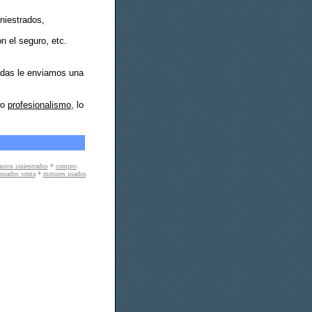
iniestrados,
n el seguro, etc.
sadas le enviamos una
ro
profesionalismo
, lo
utos siniestrados
*
compro
usados venta
*
motores usados