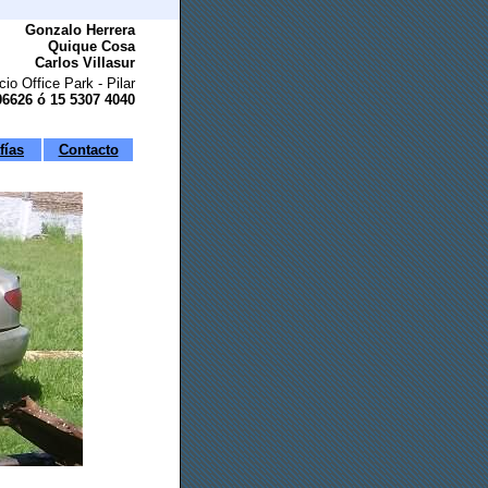
Gonzalo Herrera
Quique Cosa
Carlos Villasur
cio Office Park - Pilar
6626 ó 15 5307 4040
fías
Contacto