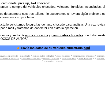
o, camioneta, pick up, 4x4 chocado:
barcan la compra del vehículos
chocados
,
volcados
, fundidos, incendiados, s
 de acarreo a nuestros talleres, lo asesoramos si tuviera algún problema co
a solución a su problema.
cta le solicitamos fotografías del auto chocado para analizar. Una vez revi
or e-mail y tratamos de concretar con éxito la operación.
compra y venta de
autos chocados
y
camionetas chocadas
con todo nuest
NEGOCIOS DE AUTOS"
Envíe los datos de su vehículo siniestrado
aquí
servicios si necesita:
siniestrado
*
compra autos volcados
*
autos volcados
*
compra autos chocados
*
compra a
camionetas volcadas
*
camionetas chocadas
*
compra chocados
*
autos chocados
*
autos fundidos
*
*
motores 
*
venta autos chocados