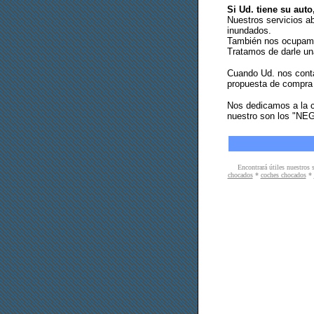
Si Ud. tiene su aut
Nuestros servicios a
inundados.
También nos ocupamos
Tratamos de darle un
Cuando Ud. nos conta
propuesta de compra p
Nos dedicamos a la 
nuestro son los "
Encontrará útiles nuestros 
chocados
*
coches chocados
*